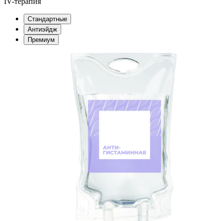
IV-терапия
Стандартные
Антиэйдж
Премиум