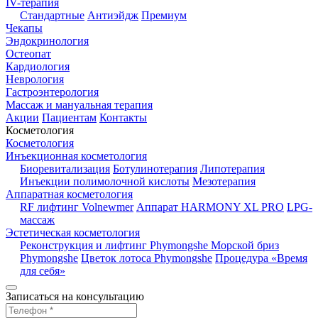
IV-терапия
Стандартные
Антиэйдж
Премиум
Чекапы
Эндокринология
Остеопат
Кардиология
Неврология
Гастроэнтерология
Массаж и мануальная терапия
Акции
Пациентам
Контакты
Косметология
Косметология
Инъекционная косметология
Биоревитализация
Ботулинотерапия
Липотерапия
Инъекции полимолочной кислоты
Мезотерапия
Аппаратная косметология
RF лифтинг Volnewmer
Аппарат HARMONY XL PRO
LPG-
массаж
Эстетическая косметология
Реконструкция и лифтинг Phymongshe
Морской бриз
Phymongshe
Цветок лотоса Phymongshe
Процедура «Время
для себя»
Записаться на консультацию