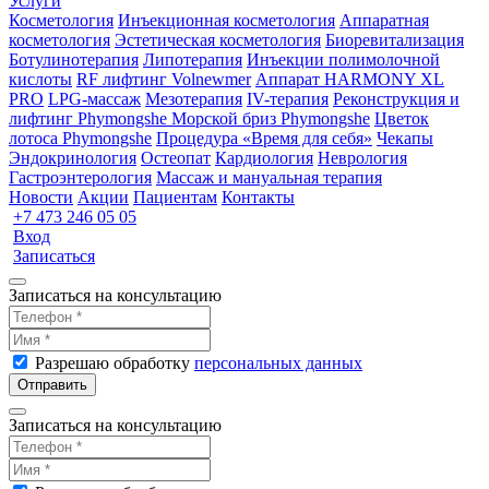
Услуги
Косметология
Инъекционная косметология
Аппаратная
косметология
Эстетическая косметология
Биоревитализация
Ботулинотерапия
Липотерапия
Инъекции полимолочной
кислоты
RF лифтинг Volnewmer
Аппарат HARMONY XL
PRO
LPG-массаж
Мезотерапия
IV-терапия
Реконструкция и
лифтинг Phymongshe
Морской бриз Phymongshe
Цветок
лотоса Phymongshe
Процедура «Время для себя»
Чекапы
Эндокринология
Остеопат
Кардиология
Неврология
Гастроэнтерология
Массаж и мануальная терапия
Новости
Акции
Пациентам
Контакты
+7 473 246 05 05
Вход
Записаться
Записаться на консультацию
Разрешаю обработку
персональных данных
Отправить
Записаться на консультацию