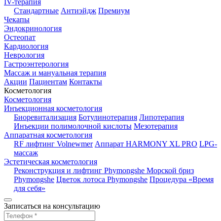
IV-терапия
Стандартные
Антиэйдж
Премиум
Чекапы
Эндокринология
Остеопат
Кардиология
Неврология
Гастроэнтерология
Массаж и мануальная терапия
Акции
Пациентам
Контакты
Косметология
Косметология
Инъекционная косметология
Биоревитализация
Ботулинотерапия
Липотерапия
Инъекции полимолочной кислоты
Мезотерапия
Аппаратная косметология
RF лифтинг Volnewmer
Аппарат HARMONY XL PRO
LPG-
массаж
Эстетическая косметология
Реконструкция и лифтинг Phymongshe
Морской бриз
Phymongshe
Цветок лотоса Phymongshe
Процедура «Время
для себя»
Записаться на консультацию