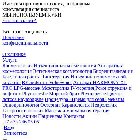
Имеются противопоказания, необходима
консультация специалиста
МЫ ИСПОЛЬЗУЕМ КУКИ
Что это значит?
Все права защищены
Политика
конфиденциальности
О клинике
Услуги
Косметология
Инъекционная косметология
Аппаратная
косметология
Эстетическая косметология
Биоревитализация
Ботулинотерапия
Липотерапия
Инъекции полимолочной
кислоты
RF лифтинг Volnewmer
Аппарат HARMONY XL
PRO
LPG-массаж
Мезотерапия
IV-терапия
Реконструкция и
лифтинг Phymongshe
Морской бриз Phymongshe
Цветок
лотоса Phymongshe
Процедура «Время для себя»
Чекапы
Эндокринология
Остеопат
Кардиология
Неврология
Гастроэнтерология
Массаж и мануальная терапия
Новости
Акции
Пациентам
Контакты
+7 473 246 05 05
Вход
Записаться