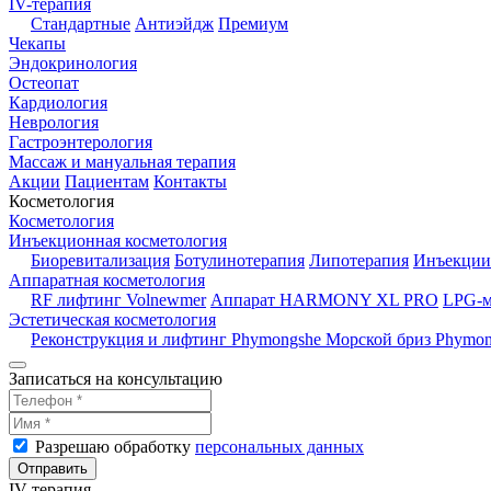
IV-терапия
Стандартные
Антиэйдж
Премиум
Чекапы
Эндокринология
Остеопат
Кардиология
Неврология
Гастроэнтерология
Массаж и мануальная терапия
Акции
Пациентам
Контакты
Косметология
Косметология
Инъекционная косметология
Биоревитализация
Ботулинотерапия
Липотерапия
Инъекции
Аппаратная косметология
RF лифтинг Volnewmer
Аппарат HARMONY XL PRO
LPG-м
Эстетическая косметология
Реконструкция и лифтинг Phymongshe
Морской бриз Phymon
Записаться на консультацию
Разрешаю обработку
персональных данных
Отправить
IV-терапия