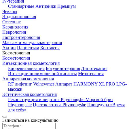
IV-терапия
Стандартные
Антиэйдж
Премиум
Чекапы
Эндокринология
Остеопат
Кардиология
Неврология
Гастроэнтерология
Массаж и мануальная терапия
Акции
Пациентам
Контакты
Косметология
Косметология
Инъекционная косметология
Биоревитализация
Ботулинотерапия
Липотерапия
Инъекции полимолочной кислоты
Мезотерапия
Аппаратная косметология
RF лифтинг Volnewmer
Аппарат HARMONY XL PRO
LPG-
массаж
Эстетическая косметология
Реконструкция и лифтинг Phymongshe
Морской бриз
Phymongshe
Цветок лотоса Phymongshe
Процедура «Время
для себя»
Записаться на консультацию