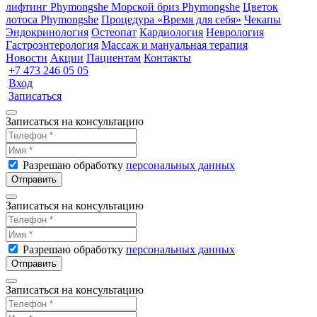
лифтинг Phymongshe
Морской бриз Phymongshe
Цветок
лотоса Phymongshe
Процедура «Время для себя»
Чекапы
Эндокринология
Остеопат
Кардиология
Неврология
Гастроэнтерология
Массаж и мануальная терапия
Новости
Акции
Пациентам
Контакты
+7 473 246 05 05
Вход
Записаться
Записаться на консультацию
Разрешаю обработку
персональных данных
Отправить
Записаться на консультацию
Разрешаю обработку
персональных данных
Отправить
Записаться на консультацию