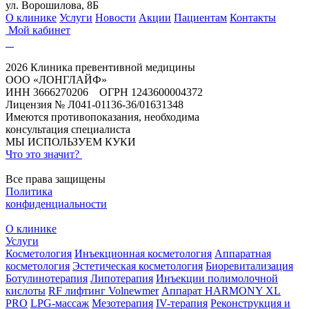
ул. Ворошилова, 8Б
О клинике
Услуги
Новости
Акции
Пациентам
Контакты
Мой кабинет
2026 Клиника превентивной медицины
ООО «ЛОНГЛАЙФ»
ИНН 3666270206 ОГРН 1243600004372
Лицензия № Л041-01136-36/01631348
Имеются противопоказания, необходима
консультация специалиста
МЫ ИСПОЛЬЗУЕМ КУКИ
Что это значит?
Все права защищены
Политика
конфиденциальности
О клинике
Услуги
Косметология
Инъекционная косметология
Аппаратная
косметология
Эстетическая косметология
Биоревитализация
Ботулинотерапия
Липотерапия
Инъекции полимолочной
кислоты
RF лифтинг Volnewmer
Аппарат HARMONY XL
PRO
LPG-массаж
Мезотерапия
IV-терапия
Реконструкция и